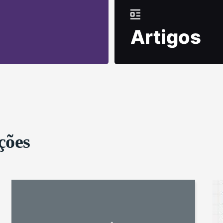
Artigos
ções