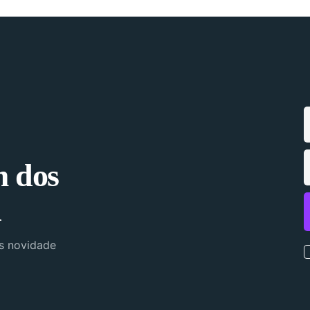
m dos
l
as novidade