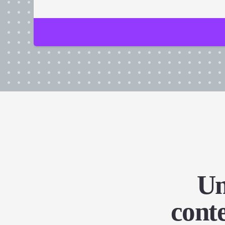
Um
cont